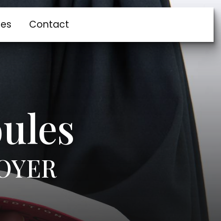
res
Contact
oules
OYER