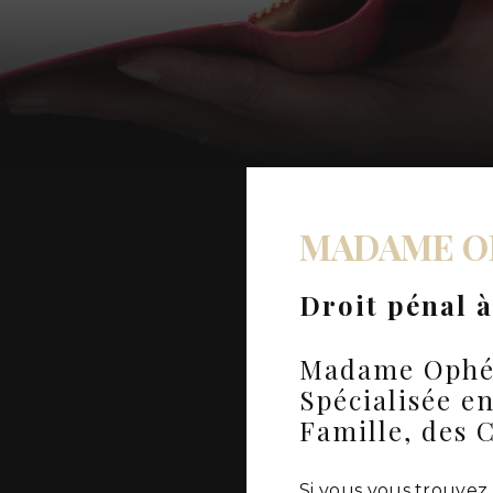
MADAME O
Droit pénal à
Madame Ophél
Spécialisée en
Famille, des C
Si vous vous trouvez 