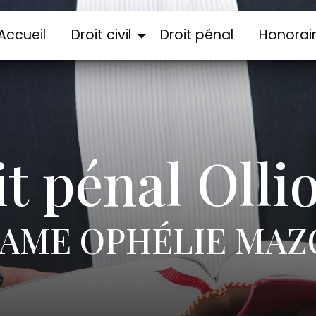
Accueil
Droit civil
Droit pénal
Honorai
t pénal Olli
AME OPHÉLIE MAZ