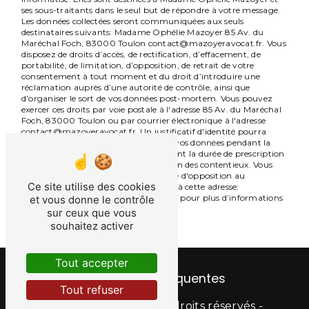
ses sous-traitants dans le seul but de répondre à votre message.
Les données collectées seront communiquées aux seuls
destinataires suivants: Madame Ophélie Mazoyer 85 Av. du
Maréchal Foch, 83000 Toulon contact@mazoyeravocat.fr. Vous
disposez de droits d’accès, de rectification, d’effacement, de
portabilité, de limitation, d’opposition, de retrait de votre
consentement à tout moment et du droit d’introduire une
réclamation auprès d’une autorité de contrôle, ainsi que
d’organiser le sort de vos données post-mortem. Vous pouvez
exercer ces droits par voie postale à l'adresse 85 Av. du Maréchal
Foch, 83000 Toulon ou par courrier électronique à l'adresse
contact@mazoyeravocat.fr. Un justificatif d'identité pourra
vous être demandé. Nous conservons vos données pendant la
période de prise de contact puis pendant la durée de prescription
légale aux fins probatoires et de gestion des contentieux. Vous
avez le droit de vous inscrire sur la liste d'opposition au
Ce site utilise des cookies
démarchage téléphonique, disponible à cette adresse:
Bloctel.gouv.fr
. Consultez le site cnil.fr pour plus d’informations
et vous donne le contrôle
sur vos droits.
sur ceux que vous
souhaitez activer
Tout accepter
Recherches fréquentes
Tout refuser
©
Vistalid
- 2026 - Tous droits réservés -