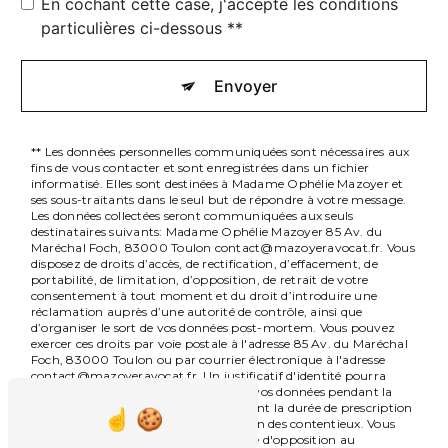
En cochant cette case, j'accepte les conditions
particulières ci-dessous **
Envoyer
** Les données personnelles communiquées sont nécessaires aux
fins de vous contacter et sont enregistrées dans un fichier
informatisé. Elles sont destinées à Madame Ophélie Mazoyer et
ses sous-traitants dans le seul but de répondre à votre message.
Les données collectées seront communiquées aux seuls
destinataires suivants: Madame Ophélie Mazoyer 85 Av. du
Maréchal Foch, 83000 Toulon contact@mazoyeravocat.fr. Vous
disposez de droits d’accès, de rectification, d’effacement, de
portabilité, de limitation, d’opposition, de retrait de votre
consentement à tout moment et du droit d’introduire une
réclamation auprès d’une autorité de contrôle, ainsi que
d’organiser le sort de vos données post-mortem. Vous pouvez
exercer ces droits par voie postale à l'adresse 85 Av. du Maréchal
Foch, 83000 Toulon ou par courrier électronique à l'adresse
contact@mazoyeravocat.fr. Un justificatif d'identité pourra
vous être demandé. Nous conservons vos données pendant la
période de prise de contact puis pendant la durée de prescription
légale aux fins probatoires et de gestion des contentieux. Vous
avez le droit de vous inscrire sur la liste d'opposition au