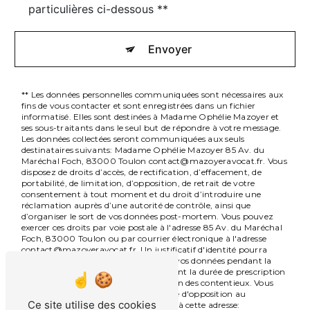
particulières ci-dessous **
Envoyer
** Les données personnelles communiquées sont nécessaires aux
fins de vous contacter et sont enregistrées dans un fichier
informatisé. Elles sont destinées à Madame Ophélie Mazoyer et
ses sous-traitants dans le seul but de répondre à votre message.
Les données collectées seront communiquées aux seuls
destinataires suivants: Madame Ophélie Mazoyer 85 Av. du
Maréchal Foch, 83000 Toulon contact@mazoyeravocat.fr. Vous
disposez de droits d’accès, de rectification, d’effacement, de
portabilité, de limitation, d’opposition, de retrait de votre
consentement à tout moment et du droit d’introduire une
réclamation auprès d’une autorité de contrôle, ainsi que
d’organiser le sort de vos données post-mortem. Vous pouvez
exercer ces droits par voie postale à l'adresse 85 Av. du Maréchal
Foch, 83000 Toulon ou par courrier électronique à l'adresse
contact@mazoyeravocat.fr. Un justificatif d'identité pourra
vous être demandé. Nous conservons vos données pendant la
période de prise de contact puis pendant la durée de prescription
légale aux fins probatoires et de gestion des contentieux. Vous
avez le droit de vous inscrire sur la liste d'opposition au
Ce site utilise des cookies
démarchage téléphonique, disponible à cette adresse: