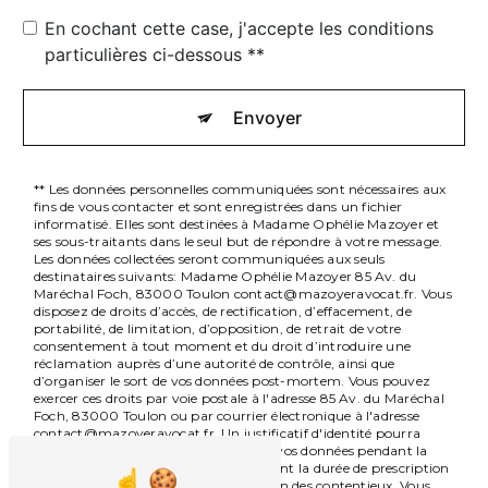
En cochant cette case, j'accepte les conditions
particulières ci-dessous **
Envoyer
** Les données personnelles communiquées sont nécessaires aux
fins de vous contacter et sont enregistrées dans un fichier
informatisé. Elles sont destinées à Madame Ophélie Mazoyer et
ses sous-traitants dans le seul but de répondre à votre message.
Les données collectées seront communiquées aux seuls
destinataires suivants: Madame Ophélie Mazoyer 85 Av. du
Maréchal Foch, 83000 Toulon contact@mazoyeravocat.fr. Vous
disposez de droits d’accès, de rectification, d’effacement, de
portabilité, de limitation, d’opposition, de retrait de votre
consentement à tout moment et du droit d’introduire une
réclamation auprès d’une autorité de contrôle, ainsi que
d’organiser le sort de vos données post-mortem. Vous pouvez
exercer ces droits par voie postale à l'adresse 85 Av. du Maréchal
Foch, 83000 Toulon ou par courrier électronique à l'adresse
contact@mazoyeravocat.fr. Un justificatif d'identité pourra
vous être demandé. Nous conservons vos données pendant la
période de prise de contact puis pendant la durée de prescription
légale aux fins probatoires et de gestion des contentieux. Vous