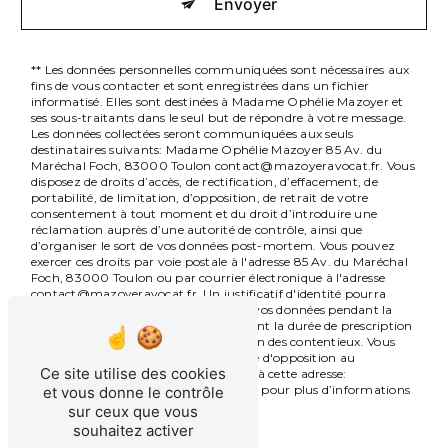
Envoyer
** Les données personnelles communiquées sont nécessaires aux
fins de vous contacter et sont enregistrées dans un fichier
informatisé. Elles sont destinées à Madame Ophélie Mazoyer et
ses sous-traitants dans le seul but de répondre à votre message.
Les données collectées seront communiquées aux seuls
destinataires suivants: Madame Ophélie Mazoyer 85 Av. du
Maréchal Foch, 83000 Toulon contact@mazoyeravocat.fr. Vous
disposez de droits d’accès, de rectification, d’effacement, de
portabilité, de limitation, d’opposition, de retrait de votre
consentement à tout moment et du droit d’introduire une
réclamation auprès d’une autorité de contrôle, ainsi que
d’organiser le sort de vos données post-mortem. Vous pouvez
exercer ces droits par voie postale à l'adresse 85 Av. du Maréchal
Foch, 83000 Toulon ou par courrier électronique à l'adresse
contact@mazoyeravocat.fr. Un justificatif d'identité pourra
vous être demandé. Nous conservons vos données pendant la
période de prise de contact puis pendant la durée de prescription
légale aux fins probatoires et de gestion des contentieux. Vous
avez le droit de vous inscrire sur la liste d'opposition au
Ce site utilise des cookies
démarchage téléphonique, disponible à cette adresse:
Bloctel.gouv.fr
. Consultez le site cnil.fr pour plus d’informations
et vous donne le contrôle
sur vos droits.
sur ceux que vous
souhaitez activer